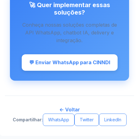
🚀 Quer implementar essas
soluções?
Conheça nossas soluções completas de
API WhatsApp, chatbot IA, delivery e
integração.
💬 Enviar WhatsApp para CINNDI
← Voltar
Compartilhar:
WhatsApp
Twitter
LinkedIn