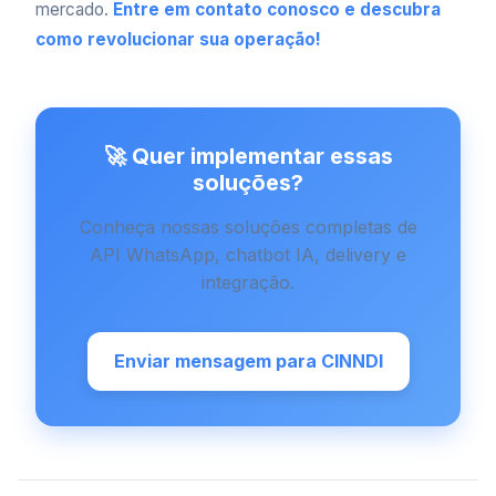
mercado.
Entre em contato conosco e descubra
como revolucionar sua operação!
🚀 Quer implementar essas
soluções?
Conheça nossas soluções completas de
API WhatsApp, chatbot IA, delivery e
integração.
Enviar mensagem para CINNDI