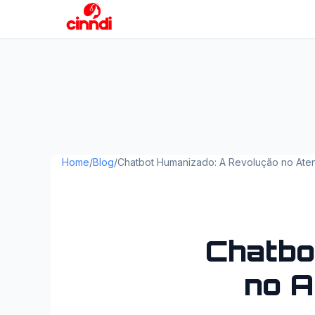
Home
/
Blog
/
Chatbot Humanizado: A Revolução no Ate
Chatbo
no A