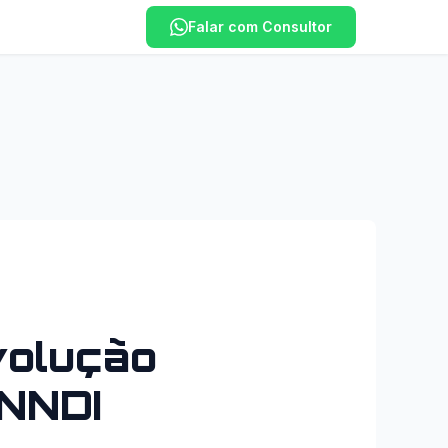
Falar com Consultor
volução
INNDI