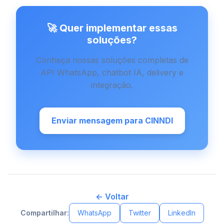
🚀 Quer implementar essas
soluções?
Conheça nossas soluções completas de
API WhatsApp, chatbot IA, delivery e
integração.
Enviar mensagem para CINNDI
← Voltar
Compartilhar:
WhatsApp
Twitter
LinkedIn