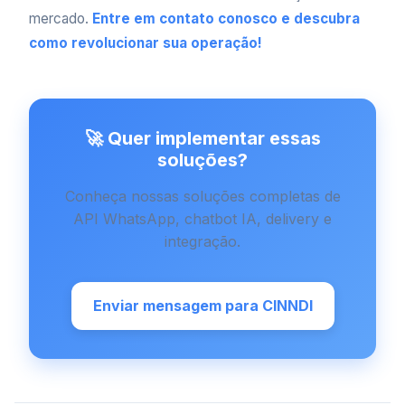
mercado.
Entre em contato conosco e descubra
como revolucionar sua operação!
🚀 Quer implementar essas
soluções?
Conheça nossas soluções completas de
API WhatsApp, chatbot IA, delivery e
integração.
Enviar mensagem para CINNDI