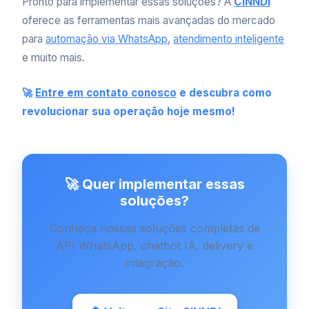
Pronto para implementar essas soluções? A
CINNDI
oferece as ferramentas mais avançadas do mercado
para
automação via
WhatsApp
,
atendimento inteligente
e muito mais.
🚀
Entre em contato conosco
e descubra como
revolucionar sua operação hoje mesmo!
🚀 Quer implementar essas
soluções?
Conheça nossas soluções completas de
API WhatsApp, chatbot IA, delivery e
integração.