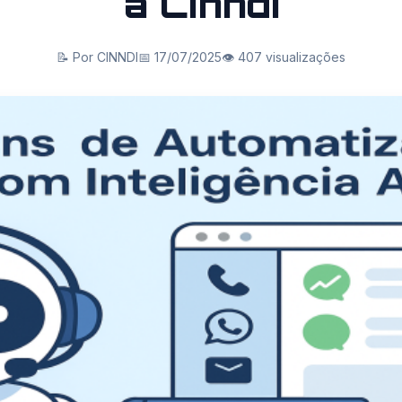
a Cinndi
📝 Por CINNDI
📅 17/07/2025
👁️ 407 visualizações