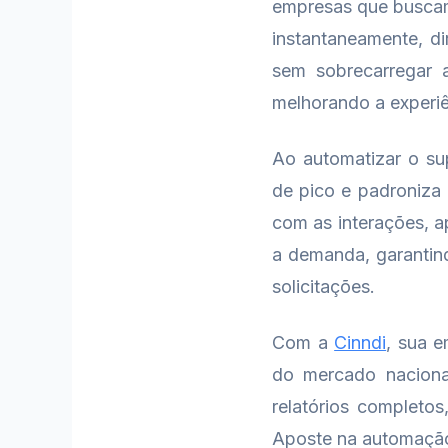
empresas que buscam 
instantaneamente, di
sem sobrecarregar a
melhorando a experiê
Ao automatizar o sup
de pico e padroniza o
com as interações, a
a demanda, garantin
solicitações.
Com a
Cinndi
, sua 
do mercado naciona
relatórios completo
Aposte na automação 